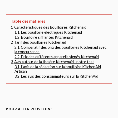
Table des matières
1
Caractéristiques des bouilloires Kitchenaid
1.1
Les bouilloire électriques Kitchenaid
1.2
Bouilloire sifflantes Kitchenaid
2
Tarif des bouilloires Kitchenaid
2.1
Comparatif des prix des bouilloires Kitchenaid avec
la concurrence
2.2
Prix des différents appareils signés Kitchenaid
3
Avis autour de la theière Kitchenaid : notre test
3.1
L’avis de la rédaction sur la bouilloire KitchenAid
Artisan
3.2
Les avis des consommateurs sur la KitchenAid
POUR ALLER PLUS LOIN :