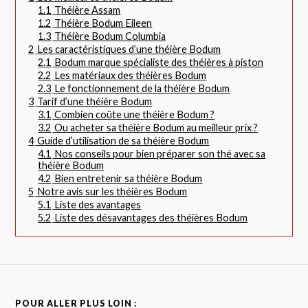
1.1
Théière Assam
1.2
Théière Bodum Eileen
1.3
Théière Bodum Columbia
2
Les caractéristiques d’une théière Bodum
2.1
Bodum marque spécialiste des théières à piston
2.2
Les matériaux des théières Bodum
2.3
Le fonctionnement de la théière Bodum
3
Tarif d’une théière Bodum
3.1
Combien coûte une théière Bodum ?
3.2
Ou acheter sa théière Bodum au meilleur prix ?
4
Guide d’utilisation de sa théière Bodum
4.1
Nos conseils pour bien préparer son thé avec sa
théière Bodum
4.2
Bien entretenir sa théière Bodum
5
Notre avis sur les théières Bodum
5.1
Liste des avantages
5.2
Liste des désavantages des théières Bodum
POUR ALLER PLUS LOIN :