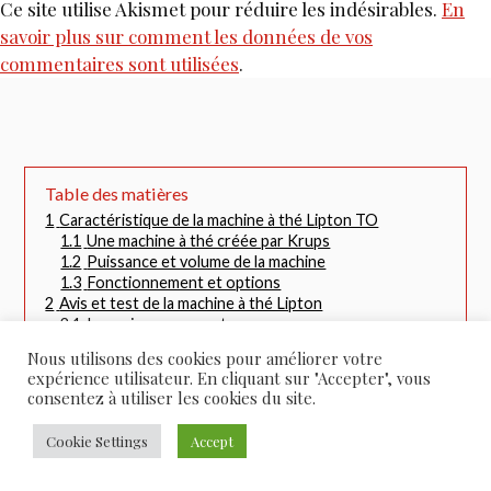
Ce site utilise Akismet pour réduire les indésirables.
En
savoir plus sur comment les données de vos
commentaires sont utilisées
.
Table des matières
1
Caractéristique de la machine à thé Lipton TO
1.1
Une machine à thé créée par Krups
1.2
Puissance et volume de la machine
1.3
Fonctionnement et options
2
Avis et test de la machine à thé Lipton
2.1
Les avis consommateurs
2.2
Le test de rédaction : notre avis
Nous utilisons des cookies pour améliorer votre
3
Le prix de la théière électrique Krups T.O Lipton
expérience utilisateur. En cliquant sur "Accepter", vous
3.1
Tarif TO by Lipton
consentez à utiliser les cookies du site.
3.2
Tarif des capsules
4
Les avantages de la machine à thé Lipton T.O
Cookie Settings
Accept
4.1
Qualité du thé et eau filtrée
4.2
Le design de la machine à thé
4.3
Simplicité, rapidité d’utilisation